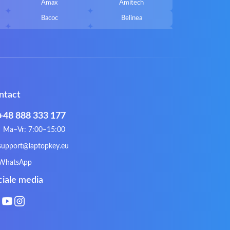
Amax
Amitech
Bacoc
Belinea
Callifornia Acces
Chembook
Corsair
Cybercom
ECS
eMachines
Gateway
Gembird
ntact
Hykker
Hyperdata
Issam
iWantit
+48 888 333 177
Kurio
Labtec
Ma–Vr: 7:00–15:00
Lynx
Magic Wings
support@laptopkey.eu
Natec
Natec Genesis
WhatsApp
Philips
PowerPro
ciale media
Roccat
RoverBook
Sotec
SPC
Terra mobile
ThundeRobot