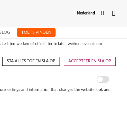
Mijn Acc
Nederland
BLOG
TOETS VINDEN
te laten werken of efficiënter te laten werken, evenals om
STA ALLES TOE EN SLA OP
ACCEPTEER EN SLA OP
tore settings and information that changes the website look and