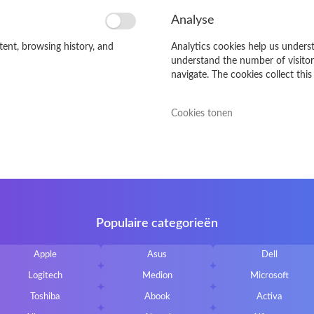
Analyse
tent, browsing history, and
Analytics cookies help us underst
understand the number of visitor
navigate. The cookies collect th
Cookies tonen
Populaire categorieën
Apple
Asus
Dell
Logitech
Medion
Microsoft
Toshiba
Abook
Activa