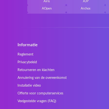
Airis
AJP
AOpen
Archos
Belkin
Benq
Cherry
Chiligreen
Cybersystem
Diablo
Ergo
Essentiel
Informatie
Gericom
Getac
HyperX
Inne / other / andere
Reglement
Kapok
Kenitec
Privacybeleid
Laser
LEICKE
Retourneren en klachten
Maxdata
Mediacom
Annulering van de overeenkomst
Nec Versa
Network
Installatie video
Prowise
QPAD
Offerte voor computerservices
Sager
Sandstrom
Veelgestelde vragen (FAQ)
SteelSeries
Stone