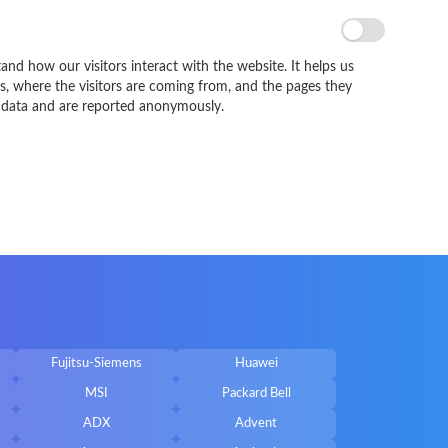
and how our visitors interact with the website. It helps us
s, where the visitors are coming from, and the pages they
is data and are reported anonymously.
Fujitsu-Siemens
Huawei
MSI
Packard Bell
ADX
Advent