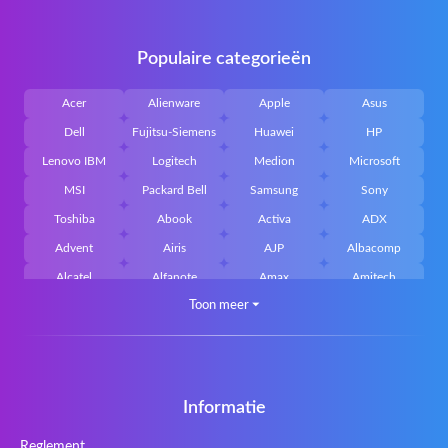
Populaire categorieën
Acer
Alienware
Apple
Asus
Dell
Fujitsu-Siemens
Huawei
HP
Lenovo IBM
Logitech
Medion
Microsoft
MSI
Packard Bell
Samsung
Sony
Toshiba
Abook
Activa
ADX
Advent
Airis
AJP
Albacomp
Alcatel
Alfanote
Amax
Amitech
Toon meer
⏷
AOpen
Archos
Aristo
Arteck
Averatec
Bacoc
Belinea
Belkin
Benq
Bluedisk
Bluestork
Bullmann
Callifornia Acces
Chembook
Cherry
Chiligreen
Informatie
CLASSMATE
Clevo
Compal
Corsair
Reglement