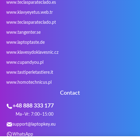
www.teclasparateclado.es
Razer
Redimp
Roccat
RoverBook
www.klavyeyetus.web.tr
Sager
Sandstrom
Sharkoon
Sharp
www.teclasparateclado.pt
Snugg
Sotec
SPC
SteelSeries
www.tangenter.se
Stone
Targus
TeckNet
Tegration
www.laptoptaste.de
Terra mobile
ThundeRobot
Tracer
Tronic5
www.klavesydoklavesnic.cz
Trust
Twinhead
Uniwill
VAVA
VIA
Vortex
Wistron
Wortmann
www.cupandyou.pl
Xceed
Xenic
Xeron
Xiaomi
www.tastiperletastiere.it
Zoostorm
Zowie
www.homotechnicus.pl
Contact
+48 888 333 177
Ma–Vr: 7:00–15:00
support@laptopkey.eu
WhatsApp