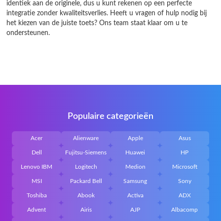
identiek aan de originele, dus u kunt rekenen op een perfecte
integratie zonder kwaliteitsverlies. Heeft u vragen of hulp nodig bij
het kiezen van de juiste toets? Ons team staat klaar om u te
ondersteunen.
Populaire categorieën
Acer
Alienware
Apple
Asus
Dell
Fujitsu-Siemens
Huawei
HP
Lenovo IBM
Logitech
Medion
Microsoft
MSI
Packard Bell
Samsung
Sony
Toshiba
Abook
Activa
ADX
Advent
Airis
AJP
Albacomp