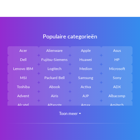
Populaire categorieën
Acer
Alienware
Apple
Asus
Dell
Fujitsu-Siemens
Huawei
HP
Lenovo IBM
Logitech
Medion
Microsoft
MSI
Packard Bell
Samsung
Sony
Toshiba
Abook
Activa
ADX
Advent
Airis
AJP
Albacomp
Alcatel
Alfanote
Amax
Amitech
Toon meer
⏷
AOpen
Archos
Aristo
Arteck
Averatec
Bacoc
Belinea
Belkin
Benq
Bluedisk
Bluestork
Bullmann