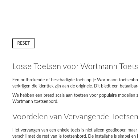
RESET
Losse Toetsen voor Wortmann Toet
Een ontbrekende of beschadigde toets op je Wortmann toetsenbord k
verkrijgen die identiek zijn aan de originele. Dit biedt een betaalb
We hebben een breed scala aan toetsen voor populaire modellen z
Jouw la
Wortmann toetsenbord.
Lenovo 
Voordelen van Vervangende Toetse
Acer As
Het vervangen van een enkele toets is niet alleen goedkoper, maar
Sony Va
verschil met de rest van je toetsenbord. De installatie is simpel 