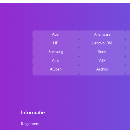
Acer
Alienware
HP
Lenovo IBM
Samsung
Sony
Airis
AJP
AOpen
Archos
Belkin
Benq
Cherry
Chiligreen
Cybersystem
Diablo
Ergo
Essentiel
Informatie
Gericom
Getac
HyperX
Inne / other / andere
Reglement