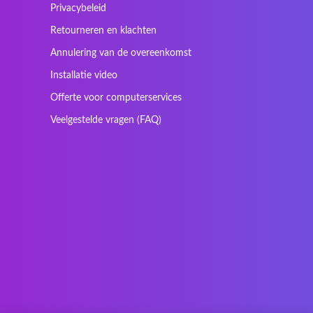
Kapok
Kenitec
Privacybeleid
Laser
LEICKE
Retourneren en klachten
Maxdata
Mediacom
Annulering van de overeenkomst
Nec Versa
Network
Installatie video
Prowise
QPAD
Offerte voor computerservices
Sager
Sandstrom
Veelgestelde vragen (FAQ)
SteelSeries
Stone
Tracer
Tronic5
Vortex
Wistron