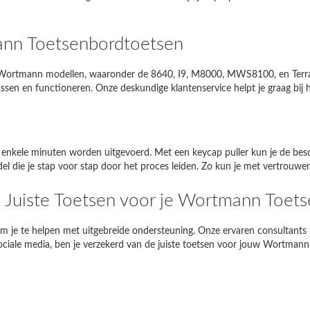
g NP350E5C-A05PL
NP350E5C
nn Toetsenbordtoetsen
piron 17R
17R
n Wortmann modellen, waaronder de 8640, I9, M8000, MWS8100, en Terra 
Satellite L850-B206
L850
sen en functioneren. Onze deskundige klantenservice helpt je graag bij h
EE PC 1001HA
1001HA
NI 1018
1018
s enkele minuten worden uitgevoerd. Met een keycap puller kun je de besc
-Siemens Amilo A1451
A1451
odel die je stap voor stap door het proces leiden. Zo kun je met vertrouw
e Juiste Toetsen voor je Wortmann Toet
Als je problemen ondervindt, neem dan
contact met ons op
 om je te helpen met uitgebreide ondersteuning. Onze ervaren consultants 
ociale media, ben je verzekerd van de juiste toetsen voor jouw Wortmann