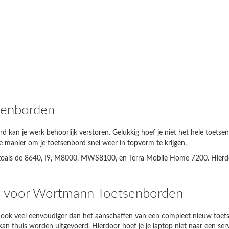
senborden
an je werk behoorlijk verstoren. Gelukkig hoef je niet het hele toetsen
Hieronder staan voorbeelden van juiste zoekopdrachten:
are manier om je toetsenbord snel weer in topvorm te krijgen.
oals de 8640, I9, M8000, MWS8100, en Terra Mobile Home 7200. Hierdoor 
ptopmodel
Wat in te voeren
Thinkpad EDGE E120
E120
n voor Wortmann Toetsenborden
pire 5738
5738
 ook veel eenvoudiger dan het aanschaffen van een compleet nieuw toetse
io SVE1111M1E
SVE11
en kan thuis worden uitgevoerd. Hierdoor hoef je je laptop niet naar een 