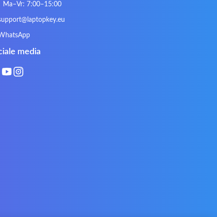
Kurio
Labtec
Ma–Vr: 7:00–15:00
Lynx
Magic Wings
support@laptopkey.eu
Natec
Natec Genesis
WhatsApp
Philips
PowerPro
ciale media
Roccat
RoverBook
Sotec
SPC
Terra mobile
ThundeRobot
VAVA
VIA
Xeron
Xiaomi