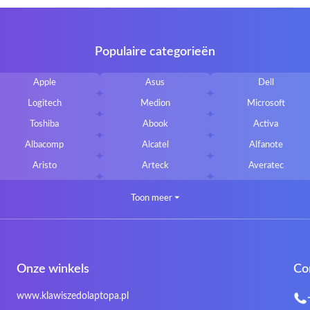
Populaire categorieën
Apple
Asus
Dell
Logitech
Medion
Microsoft
Toshiba
Abook
Activa
Albacomp
Alcatel
Alfanote
Aristo
Arteck
Averatec
Bluedisk
Bluestork
Bullmann
Toon meer
⏷
CLASSMATE
Clevo
Compal
DIGMA
DTK Maxforce
dukaBOX
Fosa
Founder
Fusion Aspect
Onze winkels
Co
Gigabyte
Haier
Hama
Inphic
Iradium
Iridium Mesh Pegasus
www.klawiszedolaptopa.pl