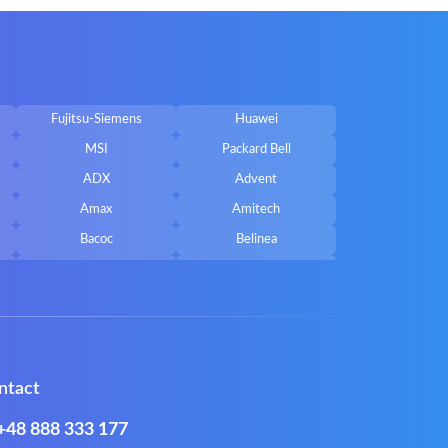
Fujitsu-Siemens
Huawei
MSI
Packard Bell
ADX
Advent
Amax
Amitech
Bacoc
Belinea
Callifornia Acces
Chembook
Corsair
Cybercom
ECS
eMachines
Gateway
Gembird
ntact
Hykker
Hyperdata
Issam
iWantit
+48 888 333 177