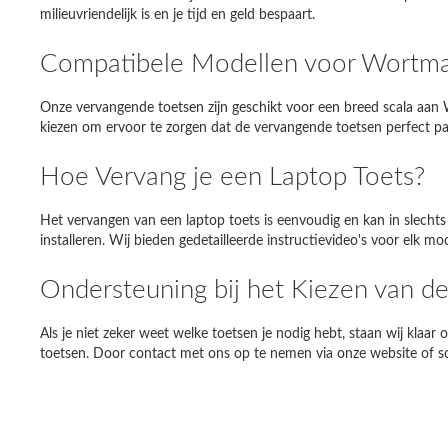
milieuvriendelijk is en je tijd en geld bespaart.
Samsun
Compatibele Modellen voor Wortma
Dell Ins
Onze vervangende toetsen zijn geschikt voor een breed scala aa
Toshiba 
kiezen om ervoor te zorgen dat de vervangende toetsen perfect pas
Asus E
Hoe Vervang je een Laptop Toets?
DELL MI
Het vervangen van een laptop toets is eenvoudig en kan in slecht
Fujitsu
installeren. Wij bieden gedetailleerde instructievideo's voor elk m
Ondersteuning bij het Kiezen van d
Als je niet zeker weet welke toetsen je nodig hebt, staan wij klaar
toetsen. Door contact met ons op te nemen via onze website of s