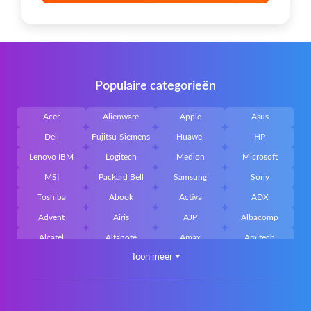
Populaire categorieën
Acer
Alienware
Apple
Asus
Dell
Fujitsu-Siemens
Huawei
HP
Lenovo IBM
Logitech
Medion
Microsoft
MSI
Packard Bell
Samsung
Sony
Toshiba
Abook
Activa
ADX
Advent
Airis
AJP
Albacomp
Alcatel
Alfanote
Amax
Amitech
Toon meer
⏷
AOpen
Archos
Aristo
Arteck
Averatec
Bacoc
Belinea
Belkin
Benq
Bluedisk
Bluestork
Bullmann