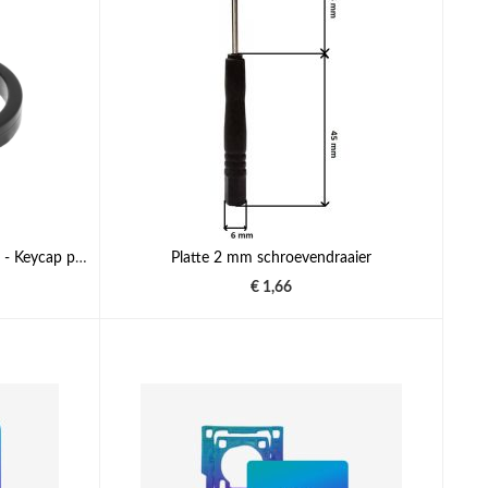
Keycap-trekker - Willekeurige kleur - Keycap puller
Platte 2 mm schroevendraaier
€ 1,66