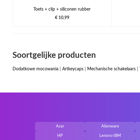
Toets + clip + siliconen rubber
€ 10,99
Soortgelijke producten
Dodatkowe mocowania
|
Artkeycaps
|
Mechanische schakelaars
|
Acer
Alienware
HP
Lenovo IBM