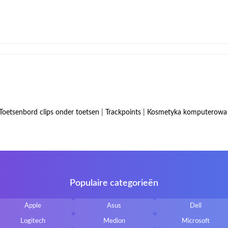
Toetsenbord clips onder toetsen
|
Trackpoints
|
Kosmetyka komputerowa
Populaire categorieën
Apple
Asus
Dell
Logitech
Medion
Microsoft