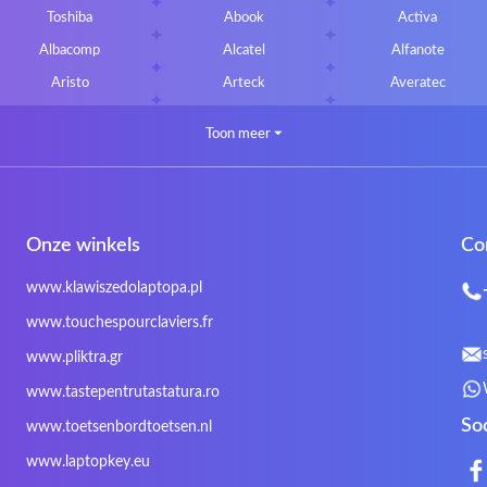
Toshiba
Abook
Activa
Albacomp
Alcatel
Alfanote
Aristo
Arteck
Averatec
Bluedisk
Bluestork
Bullmann
Toon meer
⏷
CLASSMATE
Clevo
Compal
DIGMA
DTK Maxforce
dukaBOX
Fosa
Founder
Fusion Aspect
Onze winkels
Co
Gigabyte
Haier
Hama
Inphic
Iradium
Iridium Mesh Pegasus
www.klawiszedolaptopa.pl
Kensington
Kids Keyboard
KuGi
www.touchespourclaviers.fr
LG
Lifetec
Lion
www.pliktra.gr
Mitac
Moobom
MS-TECH
www.tastepentrutastatura.ro
Nokia
Optimus
PEAQ
So
www.toetsenbordtoetsen.nl
Rapoo
Razer
Redimp
www.laptopkey.eu
Sharkoon
Sharp
Snugg