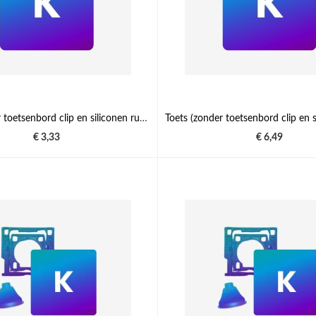
Toets (zonder toetsenbord clip en siliconen rubber)
€ 3,33
€ 6,49