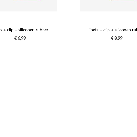
s + clip + siliconen rubber
Toets + clip + siliconen r
€ 6,99
€ 8,99