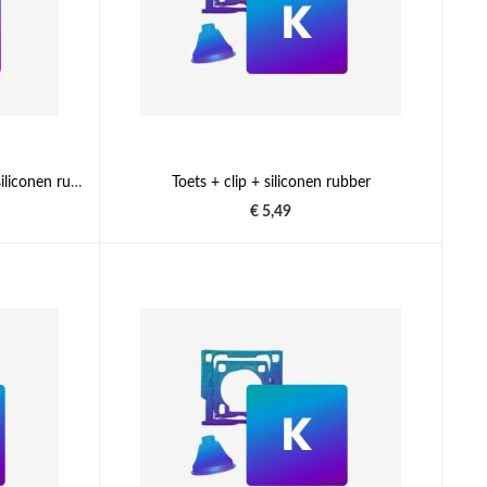
Toets (zonder toetsenbord clip en siliconen rubber)
Toets + clip + siliconen rubber
€ 5,49