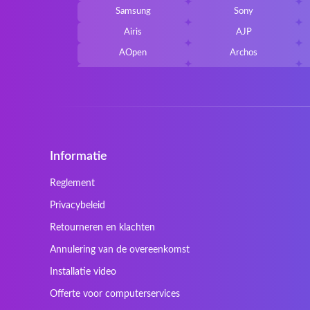
Samsung
Sony
Airis
AJP
AOpen
Archos
Belkin
Benq
Cherry
Chiligreen
Cybersystem
Diablo
Ergo
Essentiel
Informatie
Gericom
Getac
HyperX
Inne / other / andere
Reglement
Kapok
Kenitec
Privacybeleid
Laser
LEICKE
Retourneren en klachten
Maxdata
Mediacom
Annulering van de overeenkomst
Nec Versa
Network
Installatie video
Prowise
QPAD
Offerte voor computerservices
Sager
Sandstrom