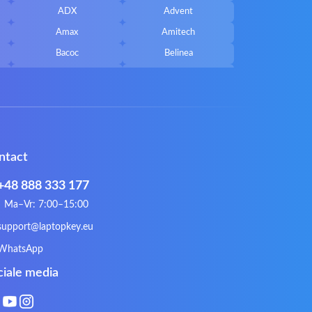
ADX
Advent
Amax
Amitech
Bacoc
Belinea
Callifornia Acces
Chembook
Corsair
Cybercom
ECS
eMachines
Gateway
Gembird
ntact
Hykker
Hyperdata
Issam
iWantit
+48 888 333 177
Kurio
Labtec
Ma–Vr: 7:00–15:00
Lynx
Magic Wings
support@laptopkey.eu
Natec
Natec Genesis
WhatsApp
Philips
PowerPro
ciale media
Roccat
RoverBook
Sotec
SPC