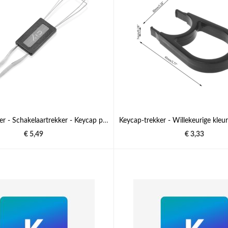
Keycap-trekker - Schakelaartrekker - Keycap puller - Switch puller
€ 5,49
€ 3,33