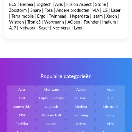
ECS
|
Belinea
|
Logitech
|
Airis
|
Fusion Aspect
|
Stone
|
Zoostorm
|
Sharp
|
Fosa
|
Andere producten
|
VIA
|
LG
|
Laser
|
Terra mobile
|
Ergo
|
Twinhead
|
Hyperdata
|
Issam
|
Xeron
|
Wistron
|
Tronic5
|
Wortmann
|
AOpen
|
Founder
|
Iradium
|
AJP
|
Network
|
Sager
|
Nec Versa
|
Lynx
Populaire categorieën
Acer
Alienware
Apple
Asus
Dell
Fujitsu-Siemens
Huawei
HP
Lenovo IBM
Logitech
Medion
Microsoft
MSI
Packard Bell
Samsung
Sony
Toshiba
Abook
Activa
ADX