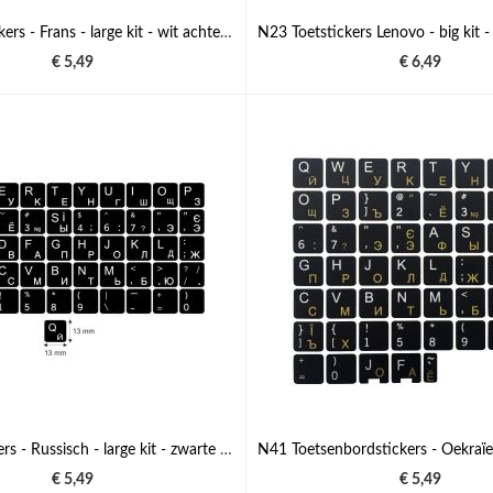
N22 Toetstickers - Frans - large kit - wit achtergrond - 13:10 mm
€ 5,49
€ 6,49
N4 Toetstickers - Russisch - large kit - zwarte achtergrond - 13:13 mm
€ 5,49
€ 5,49