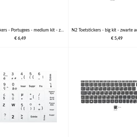
N19 Toetstickers - Portugees - medium kit - zwarte achtergrond - 14:12 mm
€ 6,49
€ 5,49