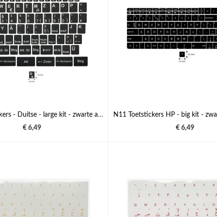
N10 Toetstickers - Duitse - large kit - zwarte achtergrond - 13:10 mm
€ 6,49
€ 6,49