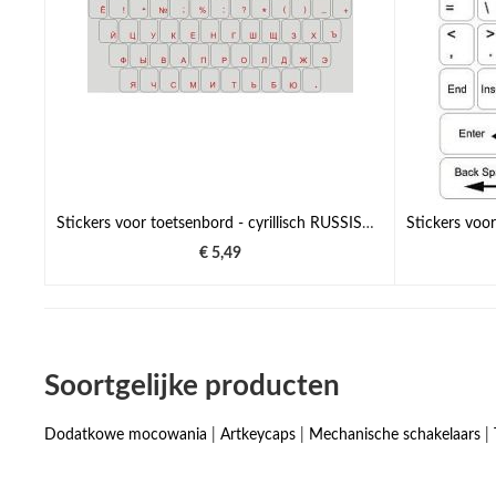
Stickers voor toetsenbord - cyrillisch RUSSISCH - rode ondertitels
€ 5,49
Soortgelijke producten
Dodatkowe mocowania
|
Artkeycaps
|
Mechanische schakelaars
|