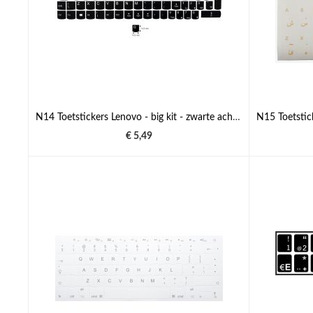
N14 Toetstickers Lenovo - big kit - zwarte achtergrond - 14,5:14,5mm
€ 5,49