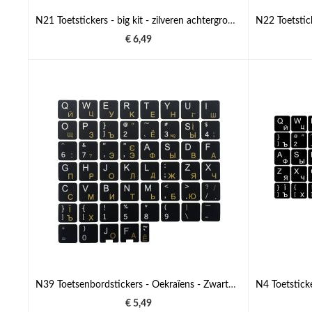
N21 Toetstickers - big kit - zilveren achtergrond - 10:10 mm
€ 6,49
N39 Toetsenbordstickers - Oekraïens - Zwarte Achtergrond - Grote Set - 13mm x 13mm
€ 5,49