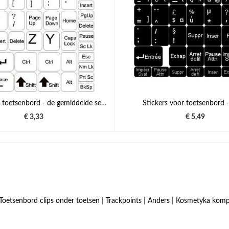
Stickers voor toetsenbord - de gemiddelde set - witte achtergrond
Stickers voor toetsenbord -
€ 3,33
€ 5,49
Toetsenbord clips onder toetsen
|
Trackpoints
|
Anders
|
Kosmetyka kom