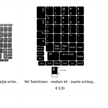
N50 Toetsenbordstickers - donkergrijze achtergrond - grote set - 12,5mm x 0,5mm
N6 Toetstickers - medium kit - zwarte achtergrond - 12,5:10,5 mm
€ 3,33