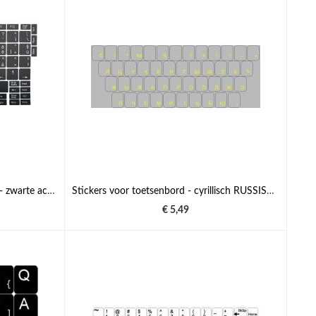
N9 Toetstickers - Italiaans - big kit - zwarte achtergrond - 12:12mm
Stickers voor toetsenbord - cyrillisch RUSSISCH - gele ondertitels
€ 5,49