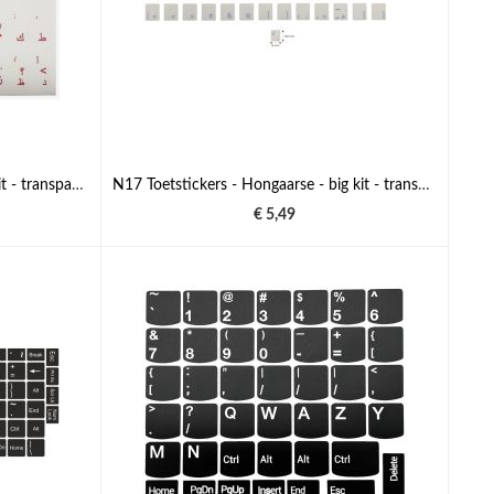
N16 Toetstickers - Arabisch - big kit - transparante achtergrond - 12mm x 10mm
N17 Toetstickers - Hongaarse - big kit - transparante achtergrond - 13:13mm
€ 5,49