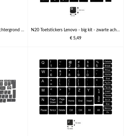
N2 Toetstickers - big kit - zwarte achtergrond - 10:10 mm
N20 Toetstickers Lenovo - big kit - zwarte achtergrond - 14:14,5mm
€ 5,49