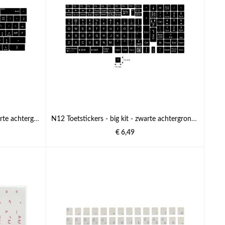
N11 Toetstickers HP - big kit - zwarte achtergrond - 13:13mm
N12 Toetstickers - big kit - zwarte achtergrond - 13:13mm
€ 6,49