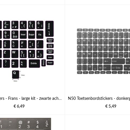
N5 Toetstickers - Frans - large kit - zwarte achtergrond - 14:12 mm
€ 6,49
€ 5,49