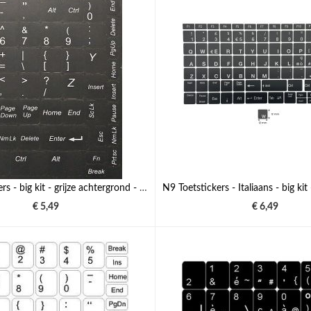
N8 Toetstickers - big kit - grijze achtergrond - 12,5:10,5mm
€ 5,49
€ 6,49