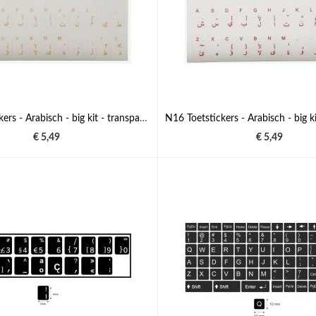
N15 Toetstickers - Arabisch - big kit - transparante achtergrond - 12mm x 10mm
€ 5,49
€ 5,49