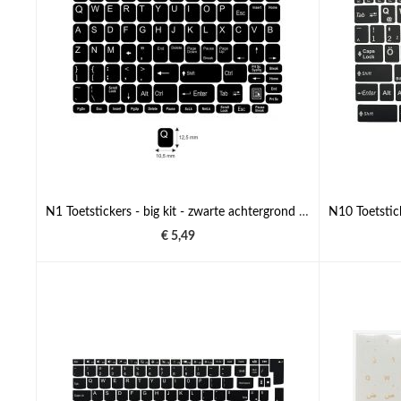
N1 Toetstickers - big kit - zwarte achtergrond - 12,5:10,5mm
€ 5,49