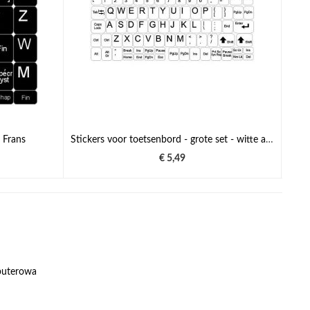
 Frans
Stickers voor toetsenbord - grote set - witte achtergrond
€ 5,49
puterowa