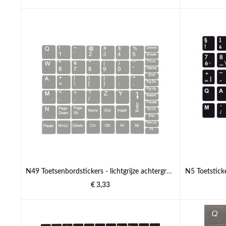
N49 Toetsenbordstickers - lichtgrijze achtergrond - middelgrote set - 13mm x 13mm
€ 3,33