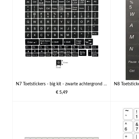
N7 Toetstickers - big kit - zwarte achtergrond - 13:13mm
€ 5,49