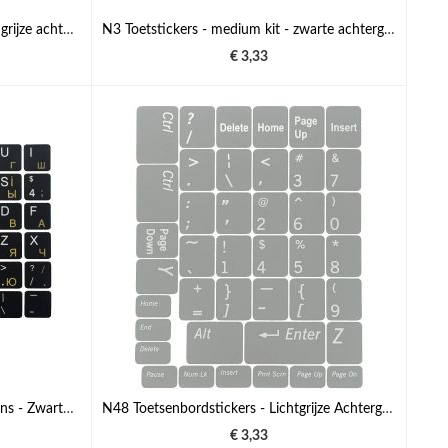
N23 Toetstickers Lenovo - big kit - grijze achtergrond - 14,5:14,5mm
N3 Toetstickers - medium kit - zwarte achtergrond - 13:13 mm
€ 3,33
N41 Toetsenbordstickers - Oekraïens - Zwarte Achtergrond - 13mm x 13mm
N48 Toetsenbordstickers - Lichtgrijze Achtergrond - Middelgrote Set - 12,5mm x 10,5mm
€ 3,33