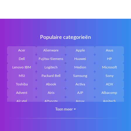
Populaire categorieën
Acer
Alienware
Apple
Asus
Dell
Fujitsu-Siemens
Huawei
HP
Lenovo IBM
Logitech
Medion
Microsoft
MSI
Packard Bell
Samsung
Sony
Toshiba
Abook
Activa
ADX
Advent
Airis
AJP
Albacomp
Alcatel
Alfanote
Amax
Amitech
Toon meer
⏷
AOpen
Archos
Aristo
Arteck
Averatec
Bacoc
Belinea
Belkin
Benq
Bluedisk
Bluestork
Bullmann