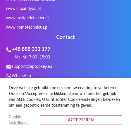
VIA
Vortex
Wistron
Wortmann
www.cupandyou.pl
Xceed
Xenic
Xeron
Xiaomi
www.tastiperletastiere.it
Zoostorm
Zowie
www.homotechnicus.pl
Contact
+48 888 333 177
Ma–Vr: 7:00–15:00
support@laptopkey.eu
WhatsApp
Sociale media
Deze website gebruikt cookies om uw ervaring te verbeteren.
Door op "Accepteren" te klikken, stemt u in met het gebruik
van ALLE cookies. U kunt echter Cookie-instellingen bezoeken
om een gecontroleerde toestemming te geven.
Cookie-
ACCEPTEREN
instellingen
© 2026 Toetsenbordtoetsen.nl Alle rechten voorbehouden.