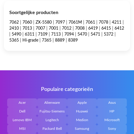
Soortgelijke producten
7062
|
7060
|
ZX-5580
|
7097
|
7061M
|
7061
|
7078
|
4211
|
2410
|
7013
|
7007
|
7001
|
7012
|
7008
|
6419
|
6415
|
6412
|
5490
|
6311
|
7109
|
7113
|
7094
|
5470
|
5471
|
5372
|
5365
|
Hi-grade
|
7365
|
8889
|
8389
Populaire categorieën
Acer
Alienware
Apple
Asus
Dell
Fujitsu-Siemens
Huawei
HP
Lenovo IBM
Logitech
Medion
Microsoft
MSI
Packard Bell
Samsung
Sony