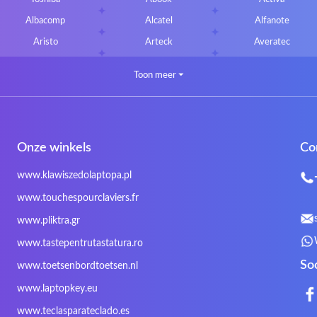
Albacomp
Alcatel
Alfanote
Aristo
Arteck
Averatec
Bluedisk
Bluestork
Bullmann
Toon meer
⏷
CLASSMATE
Clevo
Compal
DIGMA
DTK Maxforce
dukaBOX
Fosa
Founder
Fusion Aspect
Onze winkels
Co
Gigabyte
Haier
Hama
Inphic
Iradium
Iridium Mesh Pegasus
www.klawiszedolaptopa.pl
Kensington
Kids Keyboard
KuGi
www.touchespourclaviers.fr
LG
Lifetec
Lion
www.pliktra.gr
Mitac
Moobom
MS-TECH
www.tastepentrutastatura.ro
Nokia
Optimus
PEAQ
So
www.toetsenbordtoetsen.nl
Rapoo
Razer
Redimp
www.laptopkey.eu
Sharkoon
Sharp
Snugg
www.teclasparateclado.es