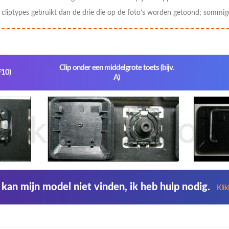
liptypes gebruikt dan de drie die op de foto’s worden getoond; sommig
Clip onder een middelgrote toets (bijv.
F10)
A)
 kan mijn model niet vinden, ik heb hulp nodig.
Kli