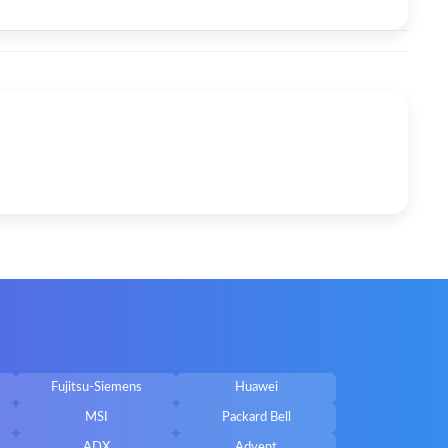
Fujitsu-Siemens
Huawei
MSI
Packard Bell
ADX
Advent