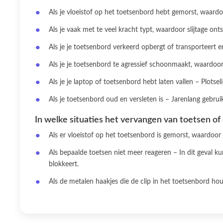
Als je vloeistof op het toetsenbord hebt gemorst, waard
Als je vaak met te veel kracht typt, waardoor slijtage on
Als je je toetsenbord verkeerd opbergt of transporteert 
Als je je toetsenbord te agressief schoonmaakt, waardoo
Als je je laptop of toetsenbord hebt laten vallen – Plotse
Als je toetsenbord oud en versleten is – Jarenlang gebr
In welke situaties het vervangen van toetsen of 
Als er vloeistof op het toetsenbord is gemorst, waardoo
Als bepaalde toetsen niet meer reageren – In dit geval 
blokkeert.
Als de metalen haakjes die de clip in het toetsenbord ho