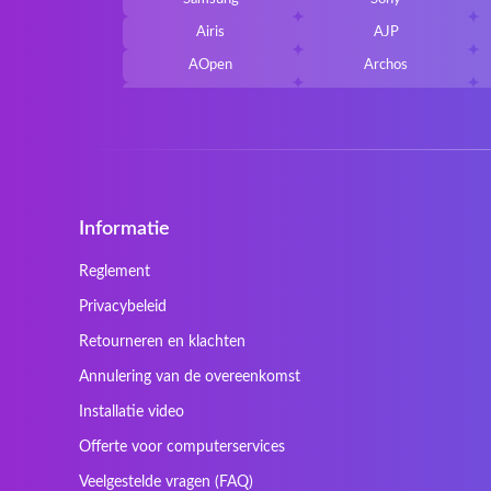
Airis
AJP
AOpen
Archos
Belkin
Benq
Cherry
Chiligreen
Cybersystem
Diablo
Ergo
Essentiel
Informatie
Gericom
Getac
HyperX
Inne / other / andere
Reglement
Kapok
Kenitec
Privacybeleid
Laser
LEICKE
Retourneren en klachten
Maxdata
Mediacom
Annulering van de overeenkomst
Nec Versa
Network
Installatie video
Prowise
QPAD
Offerte voor computerservices
Sager
Sandstrom
Veelgestelde vragen (FAQ)