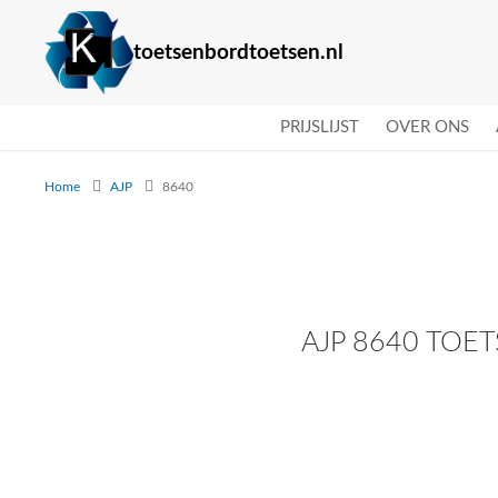
toetsenbordtoetsen.nl
PRIJSLIJST
OVER ONS
Home
AJP
8640
AJP 8640 TOE