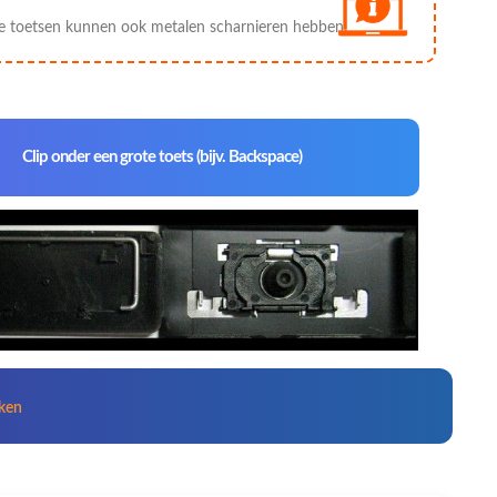
e toetsen kunnen ook metalen scharnieren hebben.
Clip onder een grote toets (bijv. Backspace)
kken