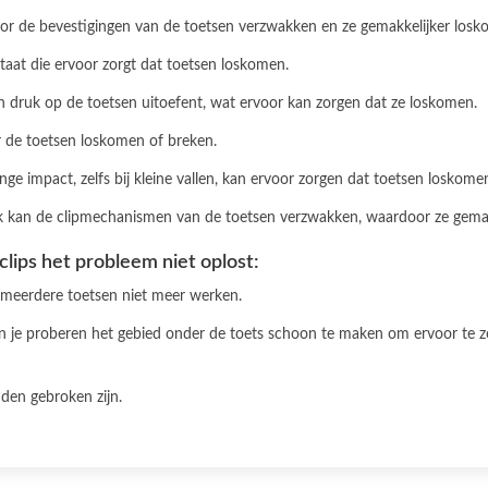
oor de bevestigingen van de toetsen verzwakken en ze gemakkelijker losk
tstaat die ervoor zorgt dat toetsen loskomen.
en druk op de toetsen uitoefent, wat ervoor kan zorgen dat ze loskomen.
r de toetsen loskomen of breken.
linge impact, zelfs bij kleine vallen, kan ervoor zorgen dat toetsen loskome
uik kan de clipmechanismen van de toetsen verzwakken, waardoor ze gema
clips het probleem niet oplost:
r meerdere toetsen niet meer werken.
kun je proberen het gebied onder de toets schoon te maken om ervoor te z
uden gebroken zijn.