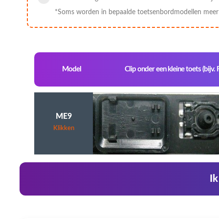
*Soms worden in bepaalde toetsenbordmodellen meer c
Model
Clip onder een kleine toets (bijv. 
ME9
Klikken
Ik