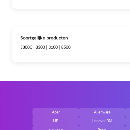
Soortgelijke producten
3300C
|
3300
|
3100
|
8500
Acer
Alienware
HP
Lenovo IBM
Samsung
Sony