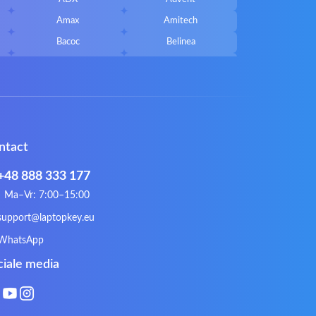
Amax
Amitech
Bacoc
Belinea
Callifornia Acces
Chembook
Corsair
Cybercom
ECS
eMachines
Gateway
Gembird
ntact
Hykker
Hyperdata
Issam
iWantit
+48 888 333 177
Kurio
Labtec
Ma–Vr: 7:00–15:00
Lynx
Magic Wings
support@laptopkey.eu
Natec
Natec Genesis
WhatsApp
Philips
PowerPro
ciale media
Roccat
RoverBook
Sotec
SPC