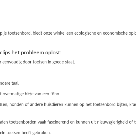
 je toetsenbord, biedt onze winkel een ecologische en economische oploss
clips het probleem oplost:
an eenvoudig door toetsen in goede staat.
ndere taal.
of overmatige hitte van een föhn.
 Katten, honden of andere huisdieren kunnen op het toetsenbord bijten, k
vinden toetsenborden vaak fascinerend en kunnen uit nieuwsgierigheid of t
kele toetsen heeft gebroken.