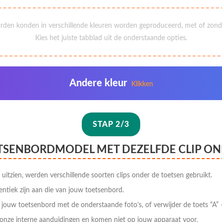
rden konden in verschillende kleuren worden geproduceerd, met of zonde
Kies het juiste tabblad uit de onderstaande opties.
Andere kleur
Klikken
STAP 2/3
ETSENBORDMODEL MET DEZELFDE CLIP ON
 uitzien, werden verschillende soorten clips onder de toetsen gebruikt.
entiek zijn aan die van jouw toetsenbord.
p jouw toetsenbord met de onderstaande foto’s, of verwijder de toets “A” –
onze interne aanduidingen en komen niet op jouw apparaat voor.