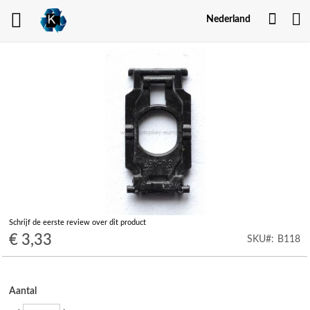
Mijn
Nederland
Acco
Ga
naar
het
einde
van
de
afbeeldingen-
gallerij
Ga
Schrijf de eerste review over dit product
naar
€ 3,33
SKU
B118
het
begin
van
de
Aantal
afbeeldingen-