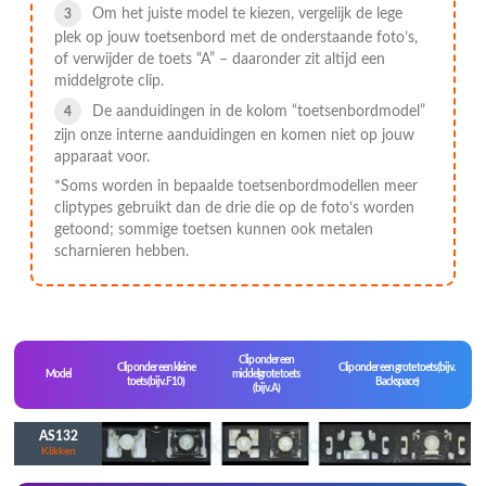
Om het juiste model te kiezen, vergelijk de lege
plek op jouw toetsenbord met de onderstaande foto’s,
of verwijder de toets “A” – daaronder zit altijd een
middelgrote clip.
De aanduidingen in de kolom “toetsenbordmodel”
zijn onze interne aanduidingen en komen niet op jouw
apparaat voor.
*Soms worden in bepaalde toetsenbordmodellen meer
cliptypes gebruikt dan de drie die op de foto’s worden
getoond; sommige toetsen kunnen ook metalen
scharnieren hebben.
Clip onder een
Clip onder een kleine
Clip onder een grote toets (bijv.
Model
middelgrote toets
toets (bijv. F10)
Backspace)
(bijv. A)
AS132
Klikken