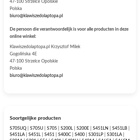
47-100 Strzelce Opolskie
Polska
biuro@klawiszedolaptopa.pl
De persoon die verantwoordelijk is voor alle producten in deze
online winkel:
Klawiszedolaptopa.pl Krzysztof Milek
Gogolińska 4E
47-100 Strzelce Opolskie
Polska
biuro@klawiszedolaptopa.pl
Soortgelijke producten
S705UQ
|
S705U
|
S705
|
S200L
|
S200E
|
S451LN
|
S451LB
|
S451LA
|
S451L
|
S451
|
S400C
|
S400
|
S301LP
|
S301LA
|