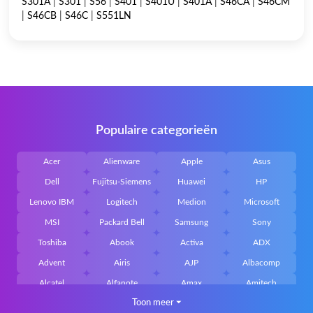
S301A
|
S301
|
S56
|
S401
|
S401U
|
S401A
|
S46CA
|
S46CM
|
S46CB
|
S46C
|
S551LN
Populaire categorieën
Acer
Alienware
Apple
Asus
Dell
Fujitsu-Siemens
Huawei
HP
Lenovo IBM
Logitech
Medion
Microsoft
MSI
Packard Bell
Samsung
Sony
Toshiba
Abook
Activa
ADX
Advent
Airis
AJP
Albacomp
Alcatel
Alfanote
Amax
Amitech
Toon meer
⏷
AOpen
Archos
Aristo
Arteck