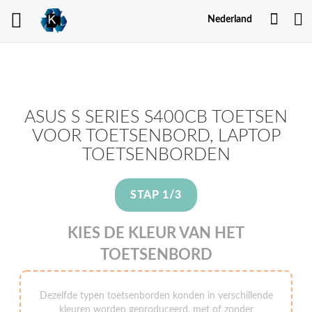
Mijn
Nederland
Acco
ASUS S SERIES S400CB TOETSEN
VOOR TOETSENBORD, LAPTOP
TOETSENBORDEN
STAP 1/3
KIES DE KLEUR VAN HET
TOETSENBORD
Dezelfde typen toetsenborden konden in verschillende
kleuren worden geproduceerd, met of zonder