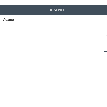
KIES DE SERIEЮ
Adamo
Hieronder staan voorbeelden van juiste zoekopdrachten:
ptopmodel
Wat in te voeren