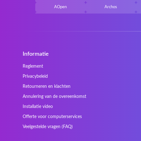
AOpen
Archos
Belkin
Benq
Cherry
Chiligreen
Cybersystem
Diablo
Ergo
Essentiel
Informatie
Gericom
Getac
HyperX
Inne / other / andere
Reglement
Kapok
Kenitec
Privacybeleid
Laser
LEICKE
Retourneren en klachten
Maxdata
Mediacom
Annulering van de overeenkomst
Nec Versa
Network
Installatie video
Prowise
QPAD
Offerte voor computerservices
Sager
Sandstrom
Veelgestelde vragen (FAQ)
SteelSeries
Stone
Tracer
Tronic5