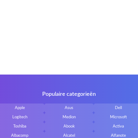
Thinkpad EDGE E120
E120
pire 5738
5738
io SVE1111M1E
SVE11
g NP350E5C-A05PL
NP350E5C
piron 17R
17R
Satellite L850-B206
L850
EE PC 1001HA
1001HA
Populaire categorieën
NI 1018
1018
Apple
Asus
Dell
-Siemens Amilo A1451
A1451
Logitech
Medion
Microsoft
Als je problemen ondervindt, neem dan
contact met ons op
Toshiba
Abook
Activa
Albacomp
Alcatel
Alfanote