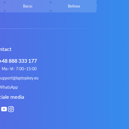
Bacoc
Belinea
Callifornia Acces
Chembook
Corsair
Cybercom
ECS
eMachines
Gateway
Gembird
ntact
Hykker
Hyperdata
Issam
iWantit
+48 888 333 177
Kurio
Labtec
Ma–Vr: 7:00–15:00
Lynx
Magic Wings
support@laptopkey.eu
Natec
Natec Genesis
WhatsApp
Philips
PowerPro
ciale media
Roccat
RoverBook
Sotec
SPC
Terra mobile
ThundeRobot
VAVA
VIA