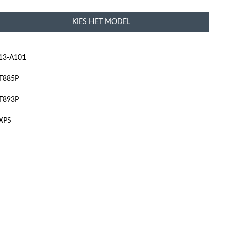
KIES HET MODEL
13-A101
T885P
T893P
XPS