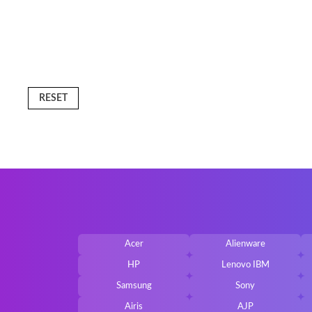
Lenovo 
Acer As
Sony Va
RESET
Samsun
Dell Ins
Toshiba 
Asus E
DELL MI
Acer
Alienware
Fujitsu
HP
Lenovo IBM
Samsung
Sony
Airis
AJP