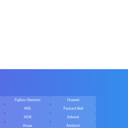
Fujitsu-Siemens
Huawei
MSI
Packard Bell
ADX
Advent
Amax
Amitech