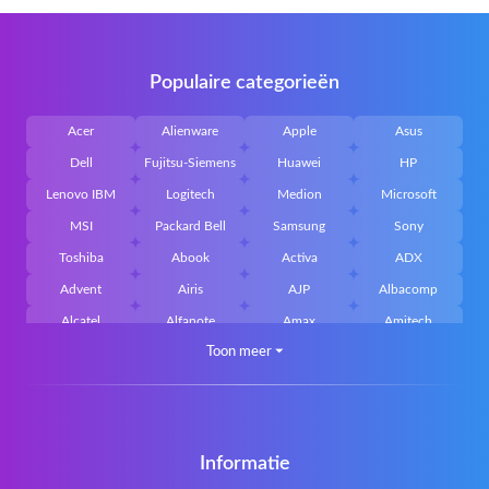
Populaire categorieën
Acer
Alienware
Apple
Asus
Dell
Fujitsu-Siemens
Huawei
HP
Lenovo IBM
Logitech
Medion
Microsoft
MSI
Packard Bell
Samsung
Sony
Toshiba
Abook
Activa
ADX
Advent
Airis
AJP
Albacomp
Alcatel
Alfanote
Amax
Amitech
Toon meer
⏷
AOpen
Archos
Aristo
Arteck
Averatec
Bacoc
Belinea
Belkin
Benq
Bluedisk
Bluestork
Bullmann
Callifornia Acces
Chembook
Cherry
Chiligreen
Informatie
CLASSMATE
Clevo
Compal
Corsair