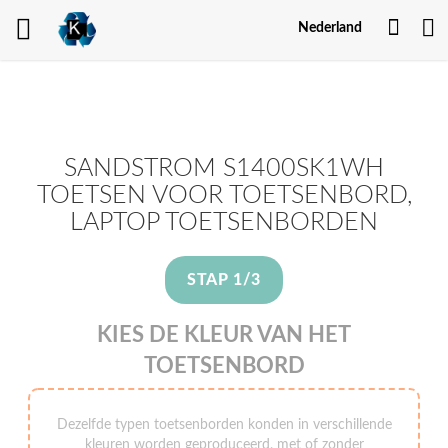
Mijn
Nederland
Acco
SANDSTROM S1400SK1WH
TOETSEN VOOR TOETSENBORD,
LAPTOP TOETSENBORDEN
STAP 1/3
KIES DE KLEUR VAN HET
TOETSENBORD
Dezelfde typen toetsenborden konden in verschillende
kleuren worden geproduceerd, met of zonder