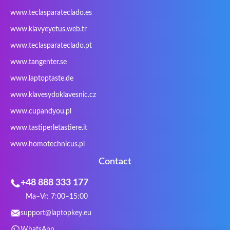
PowerPro
Prowise
QPAD
Rapoo
www.teclasparateclado.es
Razer
Redimp
Roccat
RoverBook
www.klavyeyetus.web.tr
Sager
Sandstrom
Sharkoon
Sharp
www.teclasparateclado.pt
Snugg
Sotec
SPC
SteelSeries
www.tangenter.se
Stone
Targus
TeckNet
Tegration
www.laptoptaste.de
Terra mobile
ThundeRobot
Tracer
Tronic5
www.klavesydoklavesnic.cz
Trust
Twinhead
Uniwill
VAVA
VIA
Vortex
Wistron
Wortmann
www.cupandyou.pl
Xceed
Xenic
Xeron
Xiaomi
www.tastiperletastiere.it
Zoostorm
Zowie
www.homotechnicus.pl
Contact
+48 888 333 177
Ma–Vr: 7:00–15:00
support@laptopkey.eu
WhatsApp