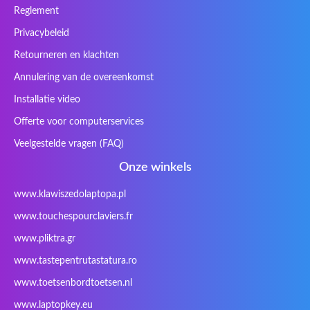
Reglement
Cybercom
Cybersystem
Diablo
DIGMA
Privacybeleid
DTK Maxforce
dukaBOX
ECS
eMachines
Ergo
Essentiel
Fosa
Founder
Retourneren en klachten
Fusion Aspect
Gateway
Gembird
Gericom
Annulering van de overeenkomst
Getac
Gigabyte
Haier
Hama
Installatie video
Hykker
Hyperdata
HyperX
Inne / other /
Offerte voor computerservices
andere
Veelgestelde vragen (FAQ)
Inphic
Iradium
Iridium Mesh
Issam
Pegasus
Onze winkels
iWantit
Kapok
Kenitec
Kensington
www.klawiszedolaptopa.pl
Kids Keyboard
KuGi
Kurio
Labtec
www.touchespourclaviers.fr
Laser
LEICKE
LG
Lifetec
www.pliktra.gr
Lion
Lynx
Magic Wings
Maxdata
Mediacom
Mitac
Moobom
MS-TECH
www.tastepentrutastatura.ro
Natec
Natec Genesis
Nec Versa
Network
www.toetsenbordtoetsen.nl
Nokia
Optimus
PEAQ
Philips
www.laptopkey.eu