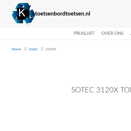
toetsenbordtoetsen.nl
PRIJSLIJST
OVER ONS
Home
Sotec
3120X
SOTEC 3120X T