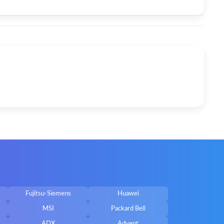
Fujitsu-Siemens
Huawei
MSI
Packard Bell
ADX
Advent