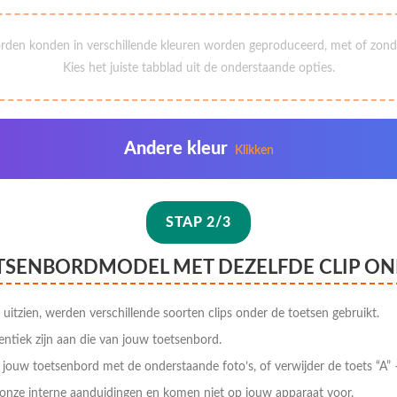
rden konden in verschillende kleuren worden geproduceerd, met of zonde
Kies het juiste tabblad uit de onderstaande opties.
Andere kleur
Klikken
STAP 2/3
ETSENBORDMODEL MET DEZELFDE CLIP ON
 uitzien, werden verschillende soorten clips onder de toetsen gebruikt.
entiek zijn aan die van jouw toetsenbord.
p jouw toetsenbord met de onderstaande foto’s, of verwijder de toets “A” –
onze interne aanduidingen en komen niet op jouw apparaat voor.