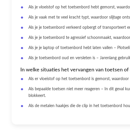
Als je vloeistof op het toetsenbord hebt gemorst, waard
Als je vaak met te veel kracht typt, waardoor slijtage on
Als je je toetsenbord verkeerd opbergt of transporteert 
Als je je toetsenbord te agressief schoonmaakt, waardoo
Als je je laptop of toetsenbord hebt laten vallen – Plotse
Als je toetsenbord oud en versleten is – Jarenlang gebr
In welke situaties het vervangen van toetsen of 
Als er vloeistof op het toetsenbord is gemorst, waardoo
Als bepaalde toetsen niet meer reageren – In dit geval 
blokkeert.
Als de metalen haakjes die de clip in het toetsenbord ho