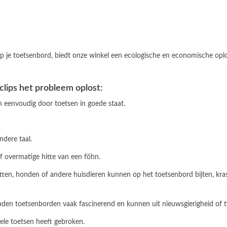
 je toetsenbord, biedt onze winkel een ecologische en economische oploss
clips het probleem oplost:
an eenvoudig door toetsen in goede staat.
ndere taal.
of overmatige hitte van een föhn.
 Katten, honden of andere huisdieren kunnen op het toetsenbord bijten, k
vinden toetsenborden vaak fascinerend en kunnen uit nieuwsgierigheid of t
kele toetsen heeft gebroken.