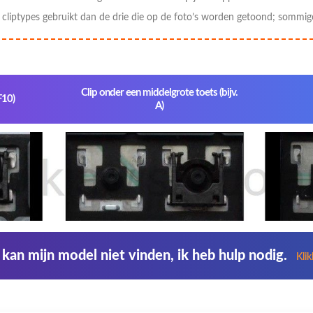
liptypes gebruikt dan de drie die op de foto’s worden getoond; sommig
Clip onder een middelgrote toets (bijv.
F10)
A)
 kan mijn model niet vinden, ik heb hulp nodig.
Kli