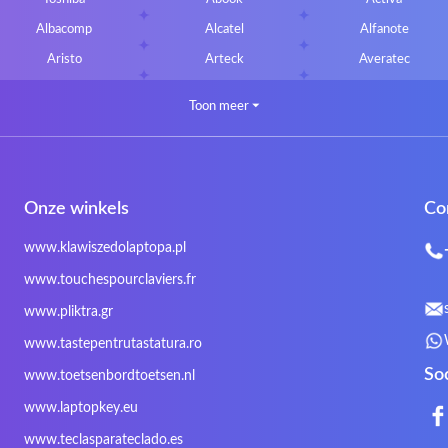
Albacomp
Alcatel
Alfanote
Aristo
Arteck
Averatec
Bluedisk
Bluestork
Bullmann
Toon meer
⏷
CLASSMATE
Clevo
Compal
DIGMA
DTK Maxforce
dukaBOX
Fosa
Founder
Fusion Aspect
Onze winkels
Co
Gigabyte
Haier
Hama
Inphic
Iradium
Iridium Mesh Pegasus
www.klawiszedolaptopa.pl
Kensington
Kids Keyboard
KuGi
www.touchespourclaviers.fr
LG
Lifetec
Lion
www.pliktra.gr
Mitac
Moobom
MS-TECH
www.tastepentrutastatura.ro
Nokia
Optimus
PEAQ
So
www.toetsenbordtoetsen.nl
Rapoo
Razer
Redimp
www.laptopkey.eu
Sharkoon
Sharp
Snugg
www.teclasparateclado.es