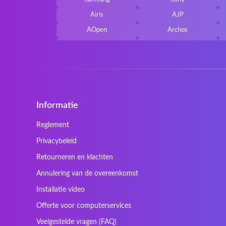
Airis
AJP
AOpen
Archos
Belkin
Benq
Cherry
Chiligreen
Cybersystem
Diablo
Ergo
Essentiel
Informatie
Gericom
Getac
HyperX
Inne / other / andere
Reglement
Kapok
Kenitec
Privacybeleid
Laser
LEICKE
Retourneren en klachten
Maxdata
Mediacom
Annulering van de overeenkomst
Nec Versa
Network
Installatie video
Prowise
QPAD
Offerte voor computerservices
Sager
Sandstrom
Veelgestelde vragen (FAQ)