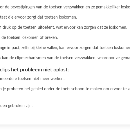
oor de bevestigingen van de toetsen verzwakken en ze gemakkelijker losk
tstaat die ervoor zorgt dat toetsen loskomen.
en druk op de toetsen uitoefent, wat ervoor kan zorgen dat ze loskomen.
r de toetsen loskomen of breken.
linge impact, zelfs bij kleine vallen, kan ervoor zorgen dat toetsen loskome
uik kan de clipmechanismen van de toetsen verzwakken, waardoor ze gema
clips het probleem niet oplost:
r meerdere toetsen niet meer werken.
kun je proberen het gebied onder de toets schoon te maken om ervoor te z
uden gebroken zijn.