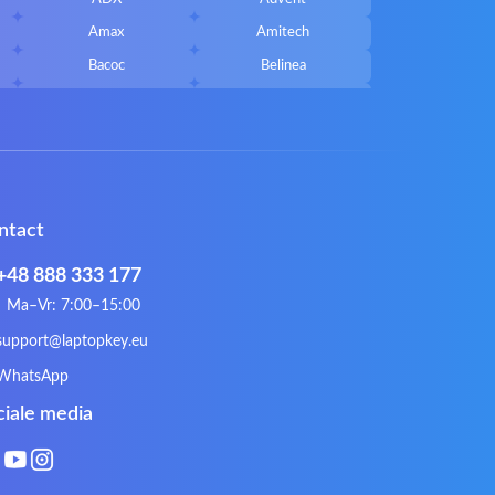
Amax
Amitech
Bacoc
Belinea
Callifornia Acces
Chembook
Corsair
Cybercom
ECS
eMachines
Gateway
Gembird
ntact
Hykker
Hyperdata
Issam
iWantit
+48 888 333 177
Kurio
Labtec
Ma–Vr: 7:00–15:00
Lynx
Magic Wings
support@laptopkey.eu
Natec
Natec Genesis
WhatsApp
Philips
PowerPro
ciale media
Roccat
RoverBook
Sotec
SPC