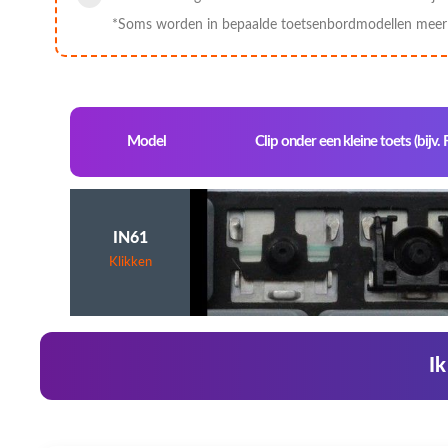
*Soms worden in bepaalde toetsenbordmodellen meer c
Model
Clip onder een kleine toets (bijv. 
IN61
Klikken
Ik