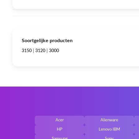
Soortgelijke producten
3150
|
3120
|
3000
Acer
Alienware
HP
Lenovo IBM
Samsung
Sony