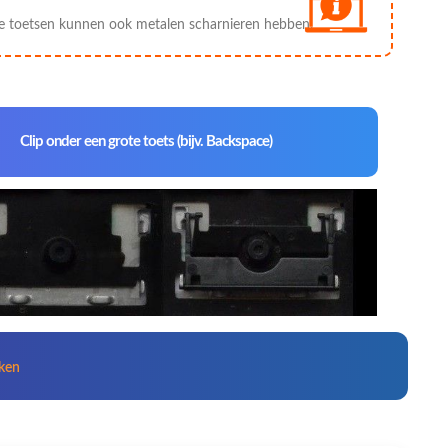
e toetsen kunnen ook metalen scharnieren hebben.
Clip onder een grote toets (bijv. Backspace)
kken