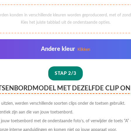
rden konden in verschillende kleuren worden geproduceerd, met of zonde
Kies het juiste tabblad uit de onderstaande opties.
Andere kleur
Klikken
STAP 2/3
ETSENBORDMODEL MET DEZELFDE CLIP ON
 uitzien, werden verschillende soorten clips onder de toetsen gebruikt.
entiek zijn aan die van jouw toetsenbord.
p jouw toetsenbord met de onderstaande foto’s, of verwijder de toets “A” –
onze interne aanduidingen en komen niet op jouw apparaat voor.