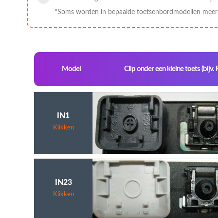
*Soms worden in bepaalde toetsenbordmodellen meer c
Model
Clip onder een kleine toets (bijv. 
IN1
Klikken
IN23
Klikken