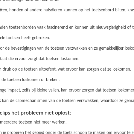
 Katten, honden of andere huisdieren kunnen op het toetsenbord bijten, k
vinden toetsenborden vaak fascinerend en kunnen uit nieuwsgierigheid of t
kele toetsen heeft gebroken.
oor de bevestigingen van de toetsen verzwakken en ze gemakkelijker losk
tstaat die ervoor zorgt dat toetsen loskomen.
en druk op de toetsen uitoefent, wat ervoor kan zorgen dat ze loskomen.
r de toetsen loskomen of breken.
linge impact, zelfs bij kleine vallen, kan ervoor zorgen dat toetsen loskome
uik kan de clipmechanismen van de toetsen verzwakken, waardoor ze gema
clips het probleem niet oplost:
r meerdere toetsen niet meer werken.
kun je proberen het gebied onder de toets schoon te maken om ervoor te z