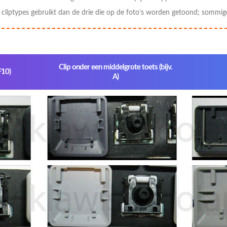
liptypes gebruikt dan de drie die op de foto’s worden getoond; sommig
Clip onder een middelgrote toets (bijv.
F10)
A)