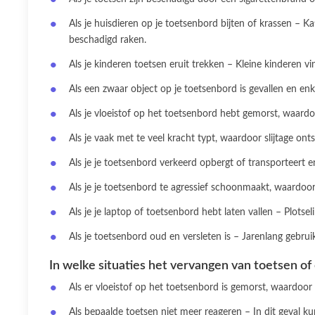
Als je huisdieren op je toetsenbord bijten of krassen –
beschadigd raken.
Als je kinderen toetsen eruit trekken – Kleine kinderen 
Als een zwaar object op je toetsenbord is gevallen en en
Als je vloeistof op het toetsenbord hebt gemorst, waard
Als je vaak met te veel kracht typt, waardoor slijtage on
Als je je toetsenbord verkeerd opbergt of transporteert 
Als je je toetsenbord te agressief schoonmaakt, waardoo
Als je je laptop of toetsenbord hebt laten vallen – Plotse
Als je toetsenbord oud en versleten is – Jarenlang gebr
In welke situaties het vervangen van toetsen of 
Als er vloeistof op het toetsenbord is gemorst, waardoo
Als bepaalde toetsen niet meer reageren – In dit geval 