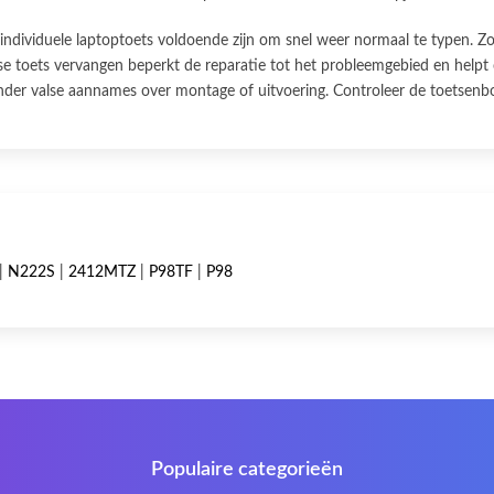
individuele laptoptoets voldoende zijn om snel weer normaal te typen. Zo
sse toets vervangen beperkt de reparatie tot het probleemgebied en helpt
zonder valse aannames over montage of uitvoering. Controleer de toetsenb
|
N222S
|
2412MTZ
|
P98TF
|
P98
Populaire categorieën