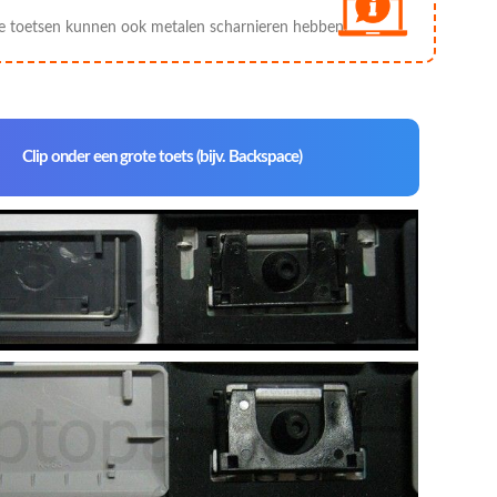
e toetsen kunnen ook metalen scharnieren hebben.
Clip onder een grote toets (bijv. Backspace)