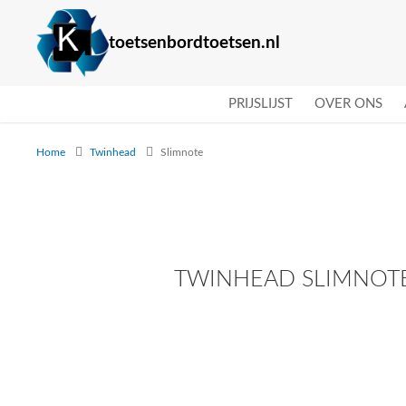
toetsenbordtoetsen.nl
PRIJSLIJST
OVER ONS
Home
Twinhead
Slimnote
TWINHEAD SLIMNOTE