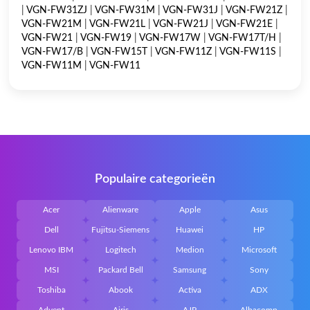
|
VGN-FW31ZJ
|
VGN-FW31M
|
VGN-FW31J
|
VGN-FW21Z
|
VGN-FW21M
|
VGN-FW21L
|
VGN-FW21J
|
VGN-FW21E
|
VGN-FW21
|
VGN-FW19
|
VGN-FW17W
|
VGN-FW17T/H
|
VGN-FW17/B
|
VGN-FW15T
|
VGN-FW11Z
|
VGN-FW11S
|
VGN-FW11M
|
VGN-FW11
Populaire categorieën
Acer
Alienware
Apple
Asus
Dell
Fujitsu-Siemens
Huawei
HP
Lenovo IBM
Logitech
Medion
Microsoft
MSI
Packard Bell
Samsung
Sony
Toshiba
Abook
Activa
ADX