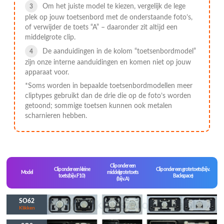
Om het juiste model te kiezen, vergelijk de lege
plek op jouw toetsenbord met de onderstaande foto’s,
of verwijder de toets “A” – daaronder zit altijd een
middelgrote clip.
De aanduidingen in de kolom “toetsenbordmodel”
zijn onze interne aanduidingen en komen niet op jouw
apparaat voor.
*Soms worden in bepaalde toetsenbordmodellen meer
cliptypes gebruikt dan de drie die op de foto’s worden
getoond; sommige toetsen kunnen ook metalen
scharnieren hebben.
Clip onder een
Clip onder een kleine
Clip onder een grote toets (bijv.
Model
middelgrote toets
toets (bijv. F10)
Backspace)
(bijv. A)
SO62
Klikken