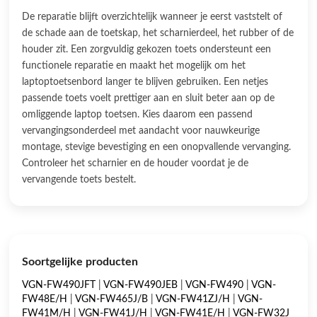
De reparatie blijft overzichtelijk wanneer je eerst vaststelt of
de schade aan de toetskap, het scharnierdeel, het rubber of de
houder zit. Een zorgvuldig gekozen toets ondersteunt een
functionele reparatie en maakt het mogelijk om het
laptoptoetsenbord langer te blijven gebruiken. Een netjes
passende toets voelt prettiger aan en sluit beter aan op de
omliggende laptop toetsen. Kies daarom een passend
vervangingsonderdeel met aandacht voor nauwkeurige
montage, stevige bevestiging en een onopvallende vervanging.
Controleer het scharnier en de houder voordat je de
vervangende toets bestelt.
Soortgelijke producten
VGN-FW490JFT
|
VGN-FW490JEB
|
VGN-FW490
|
VGN-
FW48E/H
|
VGN-FW465J/B
|
VGN-FW41ZJ/H
|
VGN-
FW41M/H
|
VGN-FW41J/H
|
VGN-FW41E/H
|
VGN-FW32J