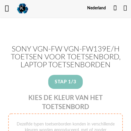
Mijn
Nederland
Acco
SONY VGN-FW VGN-FW139E/H
TOETSEN VOOR TOETSENBORD,
LAPTOP TOETSENBORDEN
STAP 1/3
KIES DE KLEUR VAN HET
TOETSENBORD
Dezelfde typen toetsenborden konden in verschillende
kleuren worden geproduceerd, met of zonder