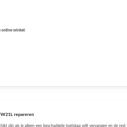
 online winkel:
FW21L repareren
zijn als je alleen een beschadigde toetskap wilt vervangen en de rest 