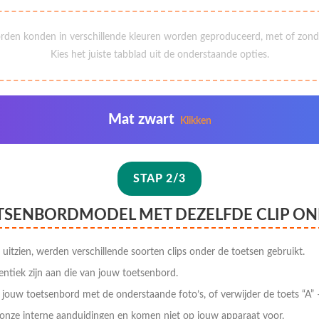
rden konden in verschillende kleuren worden geproduceerd, met of zonde
Kies het juiste tabblad uit de onderstaande opties.
Mat zwart
Klikken
STAP 2/3
ETSENBORDMODEL MET DEZELFDE CLIP ON
 uitzien, werden verschillende soorten clips onder de toetsen gebruikt.
entiek zijn aan die van jouw toetsenbord.
p jouw toetsenbord met de onderstaande foto’s, of verwijder de toets “A” –
onze interne aanduidingen en komen niet op jouw apparaat voor.