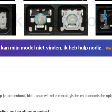
 kan mijn model niet vinden, ik heb hulp nodig.
Kli
 je toetsenbord, biedt onze winkel een ecologische en economische oploss
clips het probleem oplost: