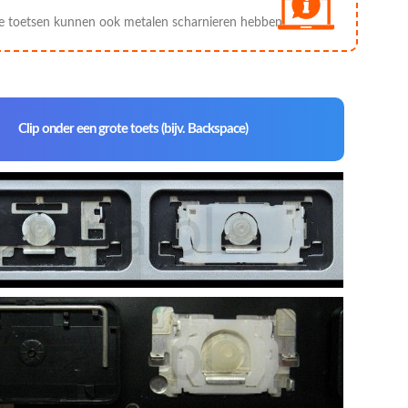
e toetsen kunnen ook metalen scharnieren hebben.
Clip onder een grote toets (bijv. Backspace)