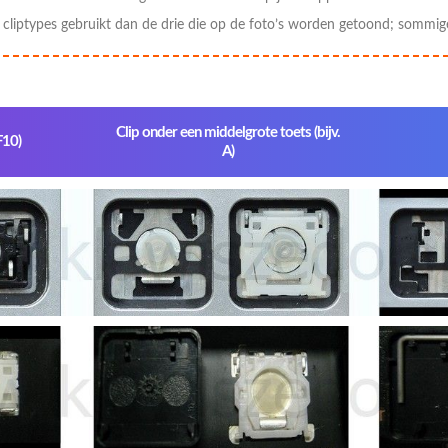
liptypes gebruikt dan de drie die op de foto’s worden getoond; sommig
Clip onder een middelgrote toets (bijv.
F10)
A)