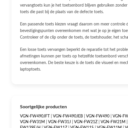
vervangtoets kun je het toetsenbord blijven gebruiken zonder
toets die past bij de plaats van de defecte toets.
Een passende toets kiezen vraagt daarom om meer controle da
bevestigingspunten overeenkomen met wat je op je eigen toetse
Controleer of de clip onder de toets, de toetshouder, het sc
Een losse toets vervangen beperkt de reparatie tot het proble
afmetingen kunnen per toets op hetzelfde toetsenbord verschi
overeenkomen. De beste keuze is de toets die visueel en mech
laptoptoets.
Soortgelijke producten
VGN-FW490JFT
|
VGN-FW490JEB
|
VGN-FW490
|
VGN-F
VGN-FW31M
|
VGN-FW31J
|
VGN-FW21Z
|
VGN-FW21M
FW139E/H
|
VGN-FW11Z
|
VGN-FW11S
|
VGN-FW11M
|
V