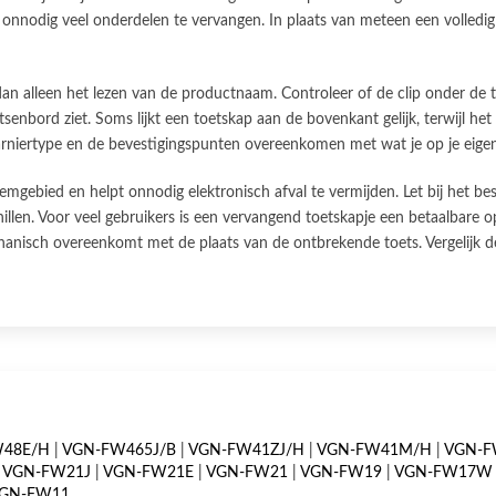
 onnodig veel onderdelen te vervangen. In plaats van meteen een volledig
n alleen het lezen van de productnaam. Controleer of de clip onder de t
nbord ziet. Soms lijkt een toetskap aan de bovenkant gelijk, terwijl het
harniertype en de bevestigingspunten overeenkomen met wat je op je eigen
emgebied en helpt onnodig elektronisch afval te vermijden. Let bij het bes
llen. Voor veel gebruikers is een vervangend toetskapje een betaalbare o
anisch overeenkomt met de plaats van de ontbrekende toets. Vergelijk de
W48E/H
|
VGN-FW465J/B
|
VGN-FW41ZJ/H
|
VGN-FW41M/H
|
VGN-F
|
VGN-FW21J
|
VGN-FW21E
|
VGN-FW21
|
VGN-FW19
|
VGN-FW17W
GN-FW11