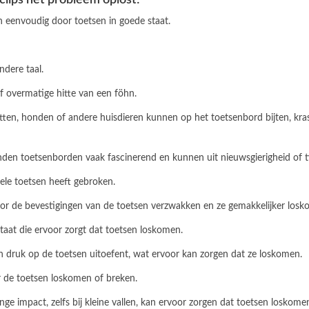
an eenvoudig door toetsen in goede staat.
ndere taal.
of overmatige hitte van een föhn.
 Katten, honden of andere huisdieren kunnen op het toetsenbord bijten, k
vinden toetsenborden vaak fascinerend en kunnen uit nieuwsgierigheid of t
kele toetsen heeft gebroken.
oor de bevestigingen van de toetsen verzwakken en ze gemakkelijker losk
tstaat die ervoor zorgt dat toetsen loskomen.
en druk op de toetsen uitoefent, wat ervoor kan zorgen dat ze loskomen.
r de toetsen loskomen of breken.
linge impact, zelfs bij kleine vallen, kan ervoor zorgen dat toetsen loskome