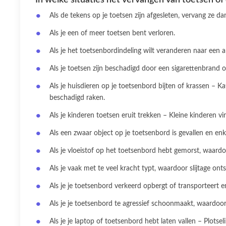
Als de tekens op je toetsen zijn afgesleten, vervang ze d
Als je een of meer toetsen bent verloren.
Als je het toetsenbordindeling wilt veranderen naar een a
Als je toetsen zijn beschadigd door een sigarettenbrand 
Als je huisdieren op je toetsenbord bijten of krassen –
beschadigd raken.
Als je kinderen toetsen eruit trekken – Kleine kinderen 
Als een zwaar object op je toetsenbord is gevallen en en
Als je vloeistof op het toetsenbord hebt gemorst, waard
Als je vaak met te veel kracht typt, waardoor slijtage on
Als je je toetsenbord verkeerd opbergt of transporteert 
Als je je toetsenbord te agressief schoonmaakt, waardoo
Als je je laptop of toetsenbord hebt laten vallen – Plotse