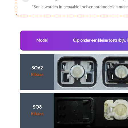
*Soms worden in bepaalde toetsenbordmodellen meer c
Model
Clip onder een kleine toets (bijv. 
SO62
Klikken
SO8
Klikken