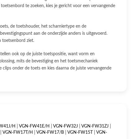
 toetsenbord te zoeken, kies je gericht voor een vervangende
oets, de toetshouder, het scharniertype en de
 bevestigingspunt aan de onderzijde anders is uitgevoerd.
 toetsenbord ziet.
tellen ook op de juiste toetspositie, want vorm en
plossing, mits de bevestiging en het toetsmechaniek
 clips onder de toets en kies daarna de juiste vervangende
W41J/H
|
VGN-FW41E/H
|
VGN-FW32J
|
VGN-FW31ZJ
|
|
VGN-FW17T/H
|
VGN-FW17/B
|
VGN-FW15T
|
VGN-