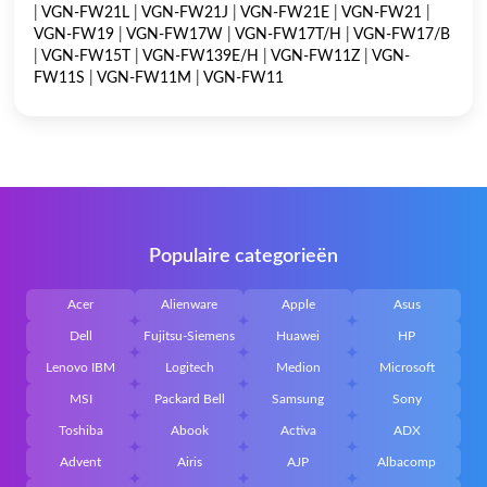
|
VGN-FW21L
|
VGN-FW21J
|
VGN-FW21E
|
VGN-FW21
|
VGN-FW19
|
VGN-FW17W
|
VGN-FW17T/H
|
VGN-FW17/B
|
VGN-FW15T
|
VGN-FW139E/H
|
VGN-FW11Z
|
VGN-
FW11S
|
VGN-FW11M
|
VGN-FW11
Populaire categorieën
Acer
Alienware
Apple
Asus
Dell
Fujitsu-Siemens
Huawei
HP
Lenovo IBM
Logitech
Medion
Microsoft
MSI
Packard Bell
Samsung
Sony
Toshiba
Abook
Activa
ADX
Advent
Airis
AJP
Albacomp