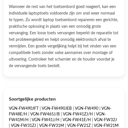
Wanneer de rest van het toetsenbord goed reageert, kan een
individuele laptoptoets voldoende zijn om snel weer normaal
te typen. Zo wordt laptop toetsenbord repareren een gerichte,
praktische oplossing in plaats van een onnodig grote
vervanging. Een losse toets vervangen beperkt de reparatie tot
het probleemgebied en helpt onnodig elektronisch afval te
vermijden. Een goede vergelijking helpt bij het vinden van een
compatibele toets zonder valse aannames over montage of
uitvoering. Controleer het scharnier en de houder voordat je
de vervangende toets bestelt.
Soortgelijke producten
VGN-FW490JFT
|
VGN-FW490JEB
|
VGN-FW490
|
VGN-
FW48E/H
|
VGN-FW465J/B
|
VGN-FW41ZJ/H
|
VGN-
FW41M/H
|
VGN-FW41J/H
|
VGN-FW41E/H
|
VGN-FW32J
|
VGN-FW31ZJ
|
VGN-FW31M
|
VGN-FW21Z
|
VGN-FW21M