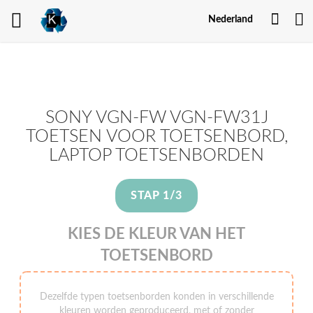
Mijn
Nederland
Acco
SONY VGN-FW VGN-FW31J
TOETSEN VOOR TOETSENBORD,
LAPTOP TOETSENBORDEN
STAP 1/3
KIES DE KLEUR VAN HET
TOETSENBORD
Dezelfde typen toetsenborden konden in verschillende
kleuren worden geproduceerd, met of zonder