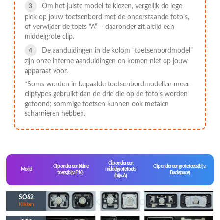
Om het juiste model te kiezen, vergelijk de lege
plek op jouw toetsenbord met de onderstaande foto’s,
of verwijder de toets “A” – daaronder zit altijd een
middelgrote clip.
De aanduidingen in de kolom “toetsenbordmodel”
zijn onze interne aanduidingen en komen niet op jouw
apparaat voor.
*Soms worden in bepaalde toetsenbordmodellen meer
cliptypes gebruikt dan de drie die op de foto’s worden
getoond; sommige toetsen kunnen ook metalen
scharnieren hebben.
Clip onder een
Clip onder een kleine
Clip onder een grote toets (bijv.
Model
middelgrote toets
toets (bijv. F10)
Backspace)
(bijv. A)
SO62
Klikken